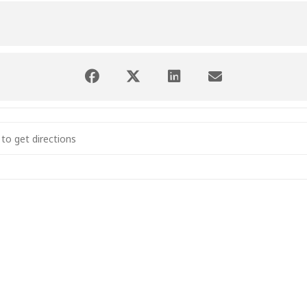
: «CAVE 72» DE FANN ATTIKI []