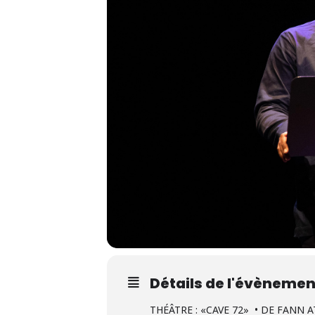
Détails de l'évènemen
THÉÂTRE : «CAVE 72» • DE FANN A