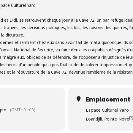
pace Culturel Yaro
d et Didi, se retrouvent chaque jour à la Cave 72, un bar, refuge idéal
istratives, les décisions politiques, les lois, les raisons des guerres, l
 la dictature…
 poèmes et rentrent chez eux sans avoir fait de mal à quiconque. Ils s
nseil National de Sécurité, va faire d’eux les coupables désignés d’un
malgré eux, obligés de se défendre, de s’opposer à l’injustice de le
, les héros d’un peuple qui a pris l’habitude de tolérer l’oppression et 
unes et la réouverture de la Cave 72, devenue l’emblème de la résistan
Emplacement
30pm
(GMT+01:00)
Espace Culturel Yaro
Loandjili, Pointe-Noire