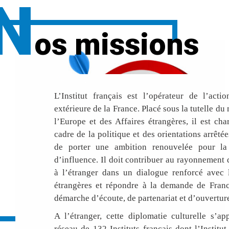
N
os missions
L’Institut français est l’opérateur de l’actio
extérieure de la France. Placé sous la tutelle du
l’Europe et des Affaires étrangères, il est cha
cadre de la politique et des orientations arrêtée
de porter une ambition renouvelée pour la
d’influence. Il doit contribuer au rayonnement 
à l’étranger dans un dialogue renforcé avec l
étrangères et répondre à la demande de Fran
démarche d’écoute, de partenariat et d’ouvertur
A l’étranger, cette diplomatie culturelle s’a
réseau de 132 Instituts français dont l’Institut