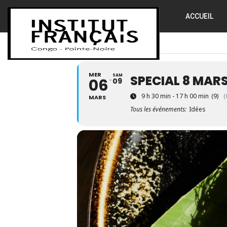
ACCUEIL
MER
SAM
SPECIAL 8 MAR
06
09
9 h 30 min - 17 h 00 min
(9)
(
MARS
Tous les événements:
Idées