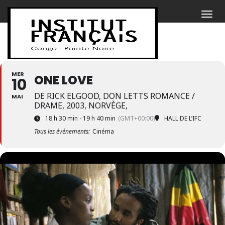
MER
ONE LOVE
10
DE RICK ELGOOD, DON LETTS ROMANCE /
MAI
DRAME, 2003, NORVÈGE,
18 h 30 min - 19 h 40 min
(GMT+00:00)
HALL DE L’IFC
Tous les événements:
Cinéma