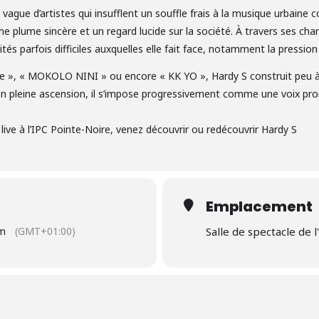
 vague d’artistes qui insufflent un souffle frais à la musique urbaine c
e plume sincère et un regard lucide sur la société. À travers ses chan
tés parfois difficiles auxquelles elle fait face, notamment la pression 
ie », « MOKOLO NINI » ou encore « KK YO », Hardy S construit peu à 
te en pleine ascension, il s’impose progressivement comme une voix p
 live à l’IPC Pointe-Noire, venez découvrir ou redécouvrir Hardy S
Emplacement
pm
(GMT+01:00)
Salle de spectacle de l