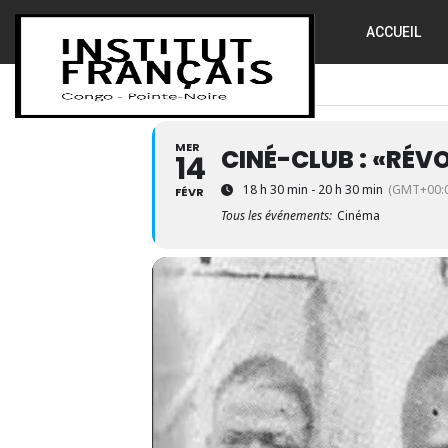
ACCUEIL
MER
CINÉ-CLUB : «RÉV
14
18 h 30 min - 20 h 30 min
(GMT+00:0
FÉVR
Tous les événements:
Cinéma