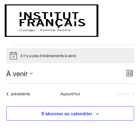
Spectacle
Évènements
Spectacle
Évènements
Il n’y a pas d’évènements à venir.
Notice
Na
Nav
À venir
Liste
de
Sélectionnez
pa
vu
une
Évènements
précédents
Aujourd’hui
Évènements
suivants
co
Év
date.
S’abonner au calendrier